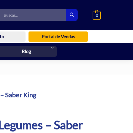
0
to
Portal de Vendas
Blog
– Saber King
 Legumes – Saber