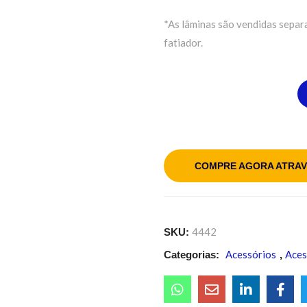
*As lâminas são vendidas sepa
fatiador.
COMPRE AGORA ATRAV
4442
SKU:
Acessórios
Aces
Categorias:
,