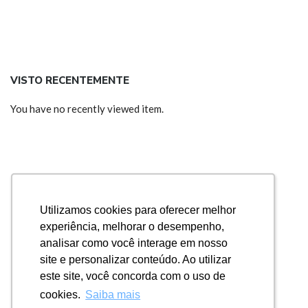
VISTO RECENTEMENTE
You have no recently viewed item.
Utilizamos cookies para oferecer melhor
Utilizamos cookies para oferecer melhor
experiência, melhorar o desempenho,
experiência, melhorar o desempenho,
analisar como você interage em nosso
analisar como você interage em nosso
site e personalizar conteúdo. Ao utilizar
site e personalizar conteúdo. Ao utilizar
este site, você concorda com o uso de
este site, você concorda com o uso de
cookies.
cookies.
Saiba mais
Saiba mais