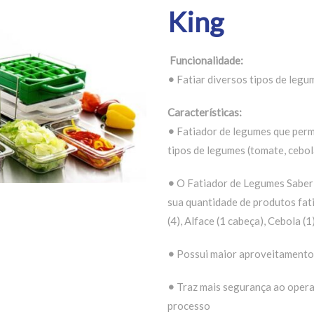
King
Funcionalidade:
•
Fatiar diversos tipos de legu
Características:
•
Fatiador de legumes que perm
tipos de legumes (tomate, cebola
•
O Fatiador de Legumes Saber K
sua quantidade de produtos fat
(4), Alface (1 cabeça), Cebola (1)
•
Possui maior aproveitamento
•
Traz mais segurança ao opera
processo