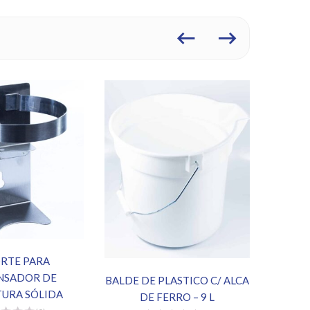
DISPE
RTE PARA
SOLIDA
NSADOR DE
BALDE DE PLASTICO C/ ALCA
URA SÓLIDA
DE FERRO – 9 L