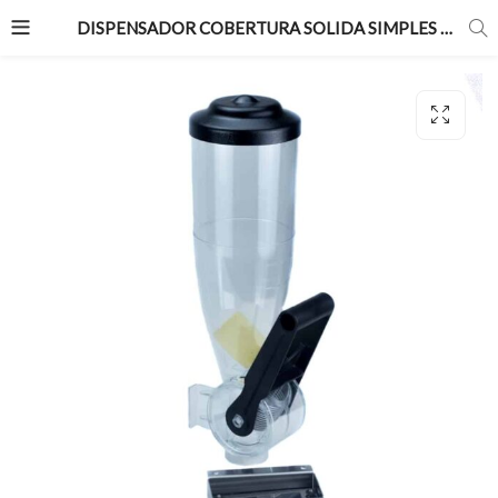
DISPENSADOR COBERTURA SOLIDA SIMPLES 1/4 A 2 OZ (2L) PAREDE