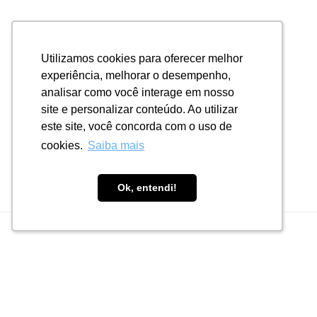
Utilizamos cookies para oferecer melhor
Utilizamos cookies para oferecer melhor
experiência, melhorar o desempenho,
experiência, melhorar o desempenho,
analisar como você interage em nosso
analisar como você interage em nosso
site e personalizar conteúdo. Ao utilizar
site e personalizar conteúdo. Ao utilizar
este site, você concorda com o uso de
este site, você concorda com o uso de
cookies.
cookies.
Saiba mais
Saiba mais
Ok, entendi!
Ok, entendi!
LINKS ÚTEIS
Suporte Técnico
Fornecemos equipamentos para o segmento de
Food Service para todo o território nacional.