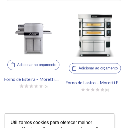
Adicionar ao orçamento
Adicionar ao orçamento
Forno de Esteira – Moretti Forni, Serie T64
Forno de Lastro – Moretti Forni, Serie S 105E
(0)
(0)
VISTO RECENTEMENTE
Utilizamos cookies para oferecer melhor
Utilizamos cookies para oferecer melhor