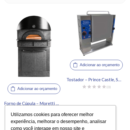
Adicionar ao orçamento
Tostador – Prince Castle, Serie 297 Slim-Line Vertical
(0)
Adicionar ao orçamento
Forno de Cúpula – Moretti Forni, Neapolis 6
(0)
Utilizamos cookies para oferecer melhor
Utilizamos cookies para oferecer melhor
experiência, melhorar o desempenho, analisar
experiência, melhorar o desempenho, analisar
como você interage em nosso site e
como você interage em nosso site e