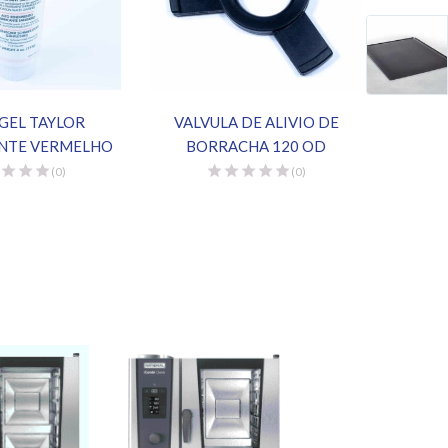
GEL TAYLOR
VALVULA DE ALIVIO DE
SANI
ANTE VERMELHO
BORRACHA 120 OD
(0)
(0)