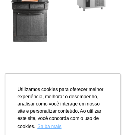
Utilizamos cookies para oferecer melhor
Utilizamos cookies para oferecer melhor
experiência, melhorar o desempenho,
experiência, melhorar o desempenho,
analisar como você interage em nosso
analisar como você interage em nosso
site e personalizar conteúdo. Ao utilizar
site e personalizar conteúdo. Ao utilizar
este site, você concorda com o uso de
este site, você concorda com o uso de
cookies.
cookies.
Saiba mais
Saiba mais