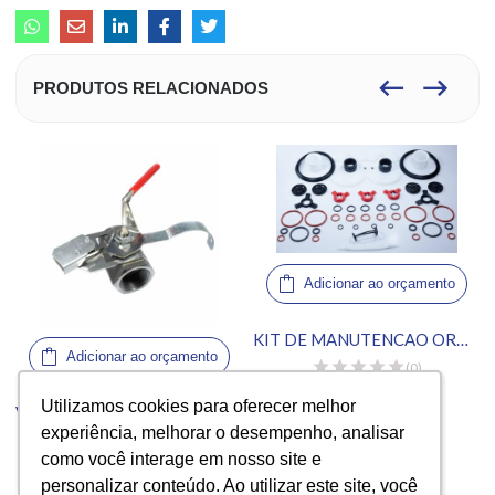
PRODUTOS RELACIONADOS
Adicionar ao orçamento
KIT DE MANUTENCAO ORINGS C712
Adicionar ao orçamento
(0)
Utilizamos cookies para oferecer melhor
Utilizamos cookies para oferecer melhor
VÁLVULA DRENAGEM 1.25″ FULL VAT COMPLETA H50
experiência, melhorar o desempenho, analisar
experiência, melhorar o desempenho, analisar
(0)
como você interage em nosso site e
como você interage em nosso site e
personalizar conteúdo. Ao utilizar este site, você
personalizar conteúdo. Ao utilizar este site, você
VISTO RECENTEMENTE