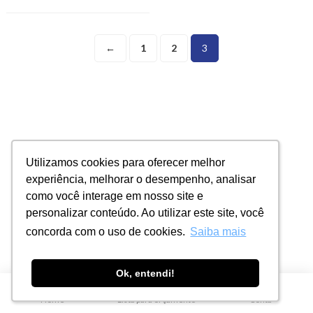
←
1
2
3
Utilizamos cookies para oferecer melhor
Utilizamos cookies para oferecer melhor
experiência, melhorar o desempenho, analisar
experiência, melhorar o desempenho, analisar
como você interage em nosso site e
como você interage em nosso site e
personalizar conteúdo. Ao utilizar este site, você
personalizar conteúdo. Ao utilizar este site, você
concorda com o uso de cookies.
concorda com o uso de cookies.
Saiba mais
Saiba mais
Ok, entendi!
Ok, entendi!
0
Home
Lista para orçamento
Conta