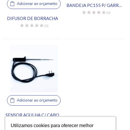
Adicionar ao orçamento
BANDEJA PC155 P/ GARRAFAS DO DISP DE MOLHOS
(0)
DIFUSOR DE BORRACHA
(0)
Adicionar ao orçamento
SENSOR AGULHA C/ CABO
(0)
Utilizamos cookies para oferecer melhor
Utilizamos cookies para oferecer melhor