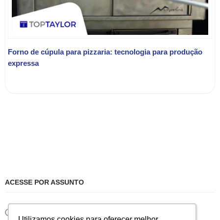
Forno de cúpula para pizzaria: tecnologia para produção
expressa
ACESSE POR ASSUNTO
Eventos
Utilizamos cookies para oferecer melhor
Utilizamos cookies para oferecer melhor