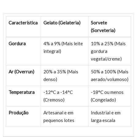
Característica
Gelato (Gelateria)
Sorvete
(Sorveteria)
Gordura
4% a 9% (Mais leite
10% a 25% (Mais
integral)
gordura
vegetal/creme)
Ar (Overrun)
20% a 35% (Mais
50% a 100% (Mais
denso)
aerado/volumoso)
Temperatura
-12°C a -14°C
-18°C ou menos
(Cremoso)
(Congelado)
Produção
Artesanal e em
Industrial e em
pequenos lotes
larga escala