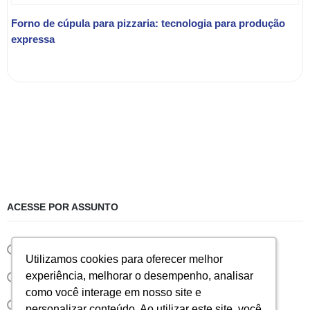
Forno de cúpula para pizzaria: tecnologia para produção
expressa
ACESSE POR ASSUNTO
Eventos
Utilizamos cookies para oferecer melhor
Utilizamos cookies para oferecer melhor
experiência, melhorar o desempenho, analisar
experiência, melhorar o desempenho, analisar
Notícias
como você interage em nosso site e
como você interage em nosso site e
Sorvete
personalizar conteúdo. Ao utilizar este site, você
personalizar conteúdo. Ao utilizar este site, você