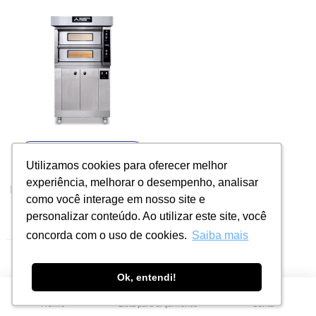
Adicionar ao orçamento
Utilizamos cookies para oferecer melhor
Utilizamos cookies para oferecer melhor
experiência, melhorar o desempenho, analisar
experiência, melhorar o desempenho, analisar
Forno de Lastro – Moretti Forni, iDeck 72.72
como você interage em nosso site e
como você interage em nosso site e
(0)
personalizar conteúdo. Ao utilizar este site, você
personalizar conteúdo. Ao utilizar este site, você
concorda com o uso de cookies.
concorda com o uso de cookies.
Saiba mais
Saiba mais
Ok, entendi!
Ok, entendi!
0
Home
Lista para orçamento
Conta