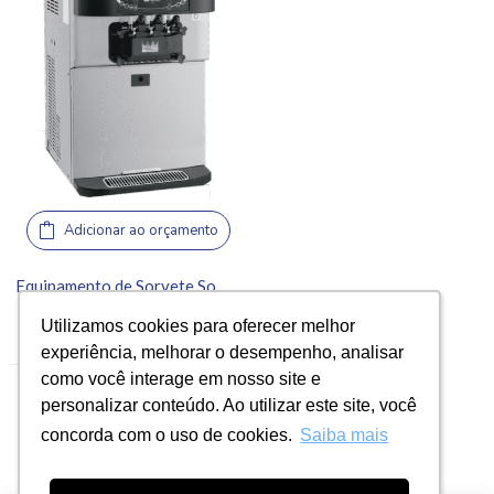
Adicionar ao orçamento
Equipamento de Sorvete Soft de Balcão – Taylor Co., C723
(0)
Utilizamos cookies para oferecer melhor
Utilizamos cookies para oferecer melhor
experiência, melhorar o desempenho, analisar
experiência, melhorar o desempenho, analisar
como você interage em nosso site e
como você interage em nosso site e
personalizar conteúdo. Ao utilizar este site, você
personalizar conteúdo. Ao utilizar este site, você
←
1
2
3
→
concorda com o uso de cookies.
concorda com o uso de cookies.
Saiba mais
Saiba mais