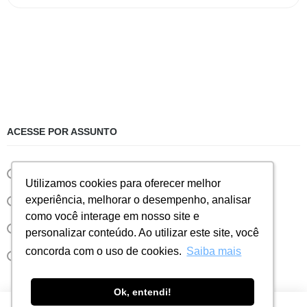
ACESSE POR ASSUNTO
Eventos
Utilizamos cookies para oferecer melhor
Utilizamos cookies para oferecer melhor
experiência, melhorar o desempenho, analisar
experiência, melhorar o desempenho, analisar
Notícias
como você interage em nosso site e
como você interage em nosso site e
Sorvete
personalizar conteúdo. Ao utilizar este site, você
personalizar conteúdo. Ao utilizar este site, você
concorda com o uso de cookies.
concorda com o uso de cookies.
Saiba mais
Saiba mais
Taylor
Ok, entendi!
Ok, entendi!
0