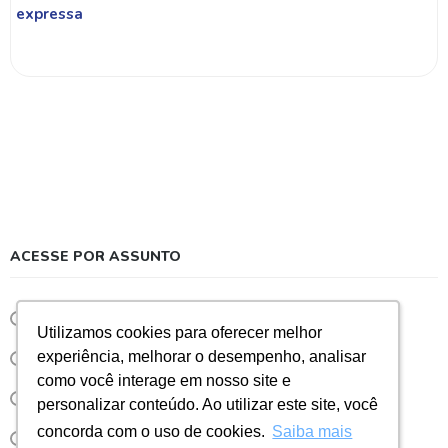
expressa
ACESSE POR ASSUNTO
Eventos
Utilizamos cookies para oferecer melhor
Utilizamos cookies para oferecer melhor
experiência, melhorar o desempenho, analisar
experiência, melhorar o desempenho, analisar
Notícias
como você interage em nosso site e
como você interage em nosso site e
Sorvete
personalizar conteúdo. Ao utilizar este site, você
personalizar conteúdo. Ao utilizar este site, você
concorda com o uso de cookies.
concorda com o uso de cookies.
Saiba mais
Saiba mais
Taylor