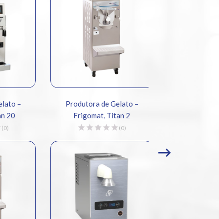
o –
Produtora de Gelato –
Produtora e Exp
0
Frigomat, Titan 2
Gelato – Frigo
(0)