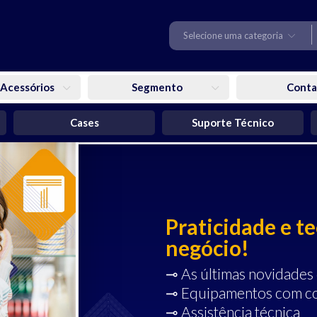
Selecione uma categoria
 Acessórios
Segmento
Conta
Cases
Suporte Técnico
Praticidade e t
negócio!
⊸ As últimas novidades
⊸ Equipamentos com co
⊸ Assistência técnica