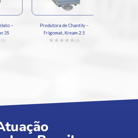
o –
Produtora de Chantily –
Forno de Esteira
S
Frigomat, Kream 2.5
Forni, Serie
(0)
Atuação