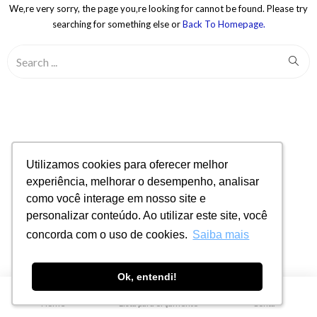
We‚re very sorry, the page you‚re looking for cannot be found. Please try
searching for something else or
Back To Homepage.
Utilizamos cookies para oferecer melhor
Utilizamos cookies para oferecer melhor
experiência, melhorar o desempenho, analisar
experiência, melhorar o desempenho, analisar
como você interage em nosso site e
como você interage em nosso site e
personalizar conteúdo. Ao utilizar este site, você
personalizar conteúdo. Ao utilizar este site, você
concorda com o uso de cookies.
concorda com o uso de cookies.
Saiba mais
Saiba mais
Ok, entendi!
Ok, entendi!
0
Home
Lista para orçamento
Conta