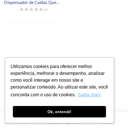
Dispensador de Caldas Quentes
(0)
Utilizamos cookies para oferecer melhor
Utilizamos cookies para oferecer melhor
experiência, melhorar o desempenho, analisar
experiência, melhorar o desempenho, analisar
como você interage em nosso site e
como você interage em nosso site e
personalizar conteúdo. Ao utilizar este site, você
personalizar conteúdo. Ao utilizar este site, você
concorda com o uso de cookies.
concorda com o uso de cookies.
Saiba mais
Saiba mais
Ok, entendi!
Ok, entendi!
0
Home
Lista para orçamento
Conta